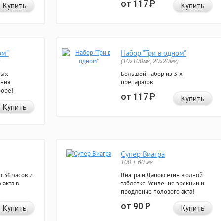
от 117
Р
Купить
Купить
ом"
Набор "Три в одном"
)
(10x100мг, 20x20мг)
ных
Большой набор из 3-х
ения
препаратов.
боре!
от 117
Р
Купить
Купить
Супер Виагра
100 + 60 мг
 36 часов и
Виагра и Дапоксетин в одной
 акта в
таблетке. Усиление эрекции и
продление полового акта!
от 90
Р
Купить
Купить