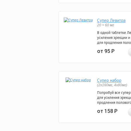
Супер Левитра
20 + 60 мг
В одной таблетке Л
усиления эрекции и
для продления поло
от 95
Р
Супер набор
(2х160мг, 4х80мг)
Попробуй все супер
для усиления эрекц
продления полового
от 158
Р