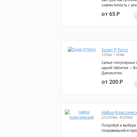
совместимость с ал
от 65
Р
Super P-force
100мг + 60мг
Самые популярные 
одной таблетке — Ви
Дапоксетин.
от 200
Р
Набор Классичес
(2x100мг, 4x20мг)
Попробуй и выбери
понравившийся преп