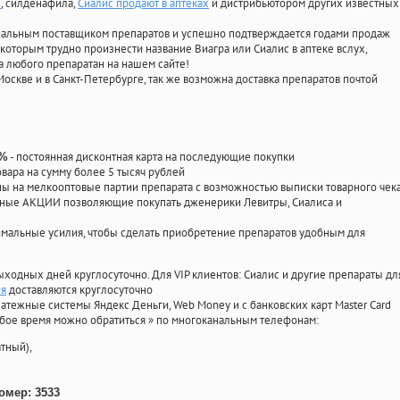
ы
, силденафила
,
Сиалис продают в аптеках
и дистрибьютором других известных
циальным поставщиком препаратов и успешно подтверждается годами продаж
 которым трудно произнести название Виагра или Сиалис в аптеке вслух,
 любого препаратан на нашем сайте!
Москве и в Санкт-Петербурге, так же возможна доставка препаратов почтой
- постоянная дисконтная карта на последующие покупки
0%
овара на сумму более 5 тысяч рублей
 на мелкооптовые партии препарата с возможностью выписки товарного чек
личные АКЦИИ позволяющие покупать дженерики Левитры, Сиалиса и
мальные усилия, чтобы сделать приобретение препаратов удобным для
ыходных дней круглосуточно. Для VIP клиентов: Сиалис и другие препараты дл
ия
доставляются круглосуточно
атежные системы Яндекс Деньги, Web Money и с банковских карт Master Card
юбое время можно обратиться
»
по многоканальным телефонам:
тный),
омер: 3533