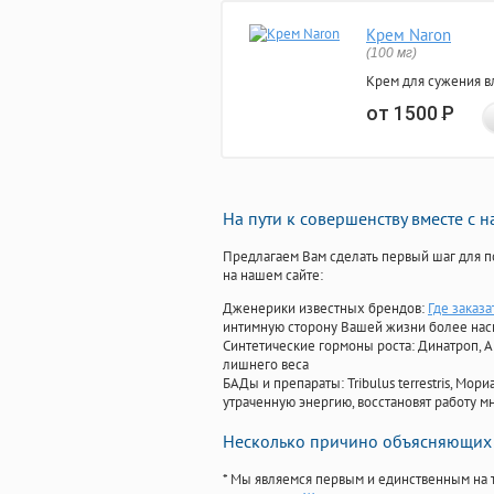
Крем Naron
(100 мг)
Крем для сужения в
от 1500
Р
На пути к совершенству вместе с 
Предлагаем Вам сделать первый шаг для п
на нашем сайте:
Дженерики известных брендов:
Где заказ
интимную сторону Вашей жизни более на
Синтетические гормоны роста
: Динатроп, 
лишнего веса
БАДы и препараты:
Tribulus terrestris, М
утраченную энергию, восстановят работу мн
Несколько причино объясняющих 
* Мы являемся первым и единственным на 