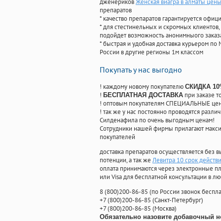
дженериков
Женская виагра в алматы цен
препаратов
* качество препаратов гарантируется офи
* для стестинельных и скромных клиентов,
подойдет возможность анонимныого заказа
* быстрая и удобная доставка курьером по 
России в другие регионы 1м классом
Покупать у нас выгодно
! каждому новому покупателю
СКИДКА 1
!
при заказе т
БЕСПЛАТНАЯ ДОСТАВКА
! оптовым покупателям СПЕЦИАЛЬНЫЕ цены
! так же у нас постоянно проводятся раз
Силденафила по очень выгодным ценам!
Cотрудники нашей фирмы прилагают макси
покупателей
доставка препаратов осуществляется без в
потенции, а так же
Левитра 10 срок действ
оплата принимаются через электронные пл
или Visa для бесплатной консультации в л
8
(800
)200-86-85
(
по России звонок беспла
+7
(800
)200-86-85
(
Санкт-Петербург)
+7
(800
)200-86-85
(
Москва)
Обязательно назовите добавочный н