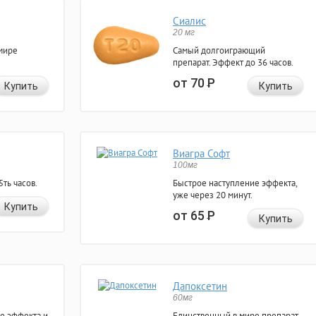
Сиалис
20 мг
мире
Самый долгоиграющий
препарат. Эффект до 36 часов.
от 70
Р
Купить
Купить
Виагра Софт
100мг
ть часов.
Быстрое наступление эффекта,
уже через 20 минут.
Купить
от 65
Р
Купить
Дапоксетин
60мг
е эффекта и
Единственный в мире препарат