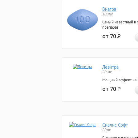
Виагра
100мг
Самый известный в 
препарат
от 70
Р
Левитра
20 мг
Мощный эффект на 5
от 70
Р
Сиалис Софт
20мг
Быстрое наступлени