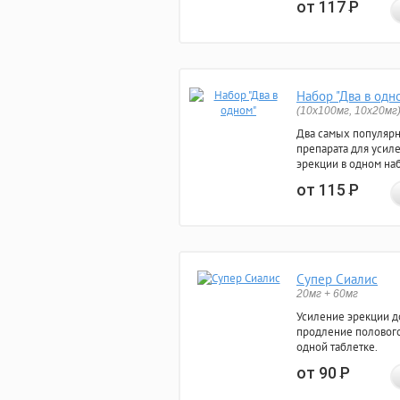
от 117
Р
Набор "Два в одн
(10x100мг, 10x20мг
Два самых популяр
препарата для усил
эрекции в одном на
от 115
Р
Супер Сиалис
20мг + 60мг
Усиление эрекции до
продление полового
одной таблетке.
от 90
Р