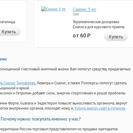
Сиалис 5 мг
5мг
лагалища
Терапевтическая дозировка
Сиалиса для курсового приема
Купить
от 60
Р
Купить
нами
олноценной счастливой инитмной жизни. Вам помогут средства, придагаемые
ать Сиалис Тимофеево
, Левитра и Сиалис, а также Попперсы помогут сделать
сыщенной и яркой
Ансомон и Гетропин добавят силы, энергии спортсменам и решат проблемы
ориамин Форте, Guarana и Экдистерон повысят выносливость организма, вернут
огих внутренних органов, омолодят кожу, и,
Купить виагру софт в луганске
.
Почему нужно покупать именно у нас?
территории России торговым представителем по продаже препаратов