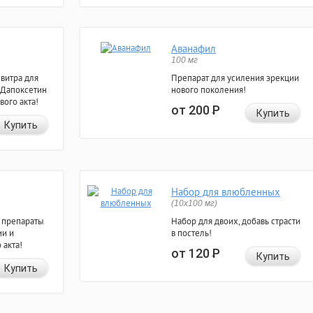
Аванафил
100 мг
евитра для
Препарат для усиления эрекции
 Дапоксетин
нового поколения!
вого акта!
от 200
Р
Купить
Купить
Набор для влюбленных
(10х100 мг)
 препараты
Набор для двоих, добавь страсти
ии и
в постель!
 акта!
от 120
Р
Купить
Купить