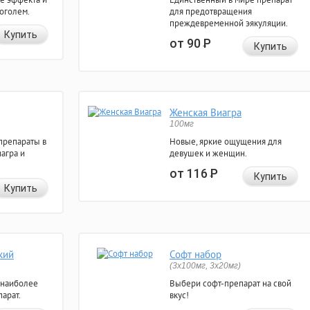
коголем.
для предотвращения
преждевременной эякуляции.
Купить
от 90
Р
Купить
Женская Виагра
100мг
препараты в
Новые, яркие ощущения для
агра и
девушек и женщин.
от 116
Р
Купить
Купить
кий
Софт набор
(3x100мг, 3x20мг)
 наиболее
Выбери софт-препарат на свой
арат.
вкус!