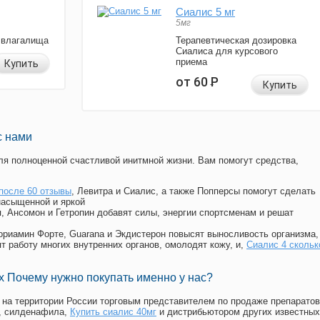
Сиалис 5 мг
5мг
 влагалища
Терапевтическая дозировка
Сиалиса для курсового
приема
Купить
от 60
Р
Купить
с нами
я полноценной счастливой инитмной жизни. Вам помогут средства,
после 60 отзывы
, Левитра и Сиалис, а также Попперсы помогут сделать
насыщенной и яркой
п, Ансомон и Гетропин добавят силы, энергии спортсменам и решат
, Мориамин Форте, Guarana и Экдистерон повысят выносливость организма,
т работу многих внутренних органов, омолодят кожу, и,
Сиалис 4 скольк
 Почему нужно покупать именно у нас?
на территории России торговым представителем по продаже препаратов
, силденафила
,
Купить сиалис 40мг
и дистрибьютором других известных