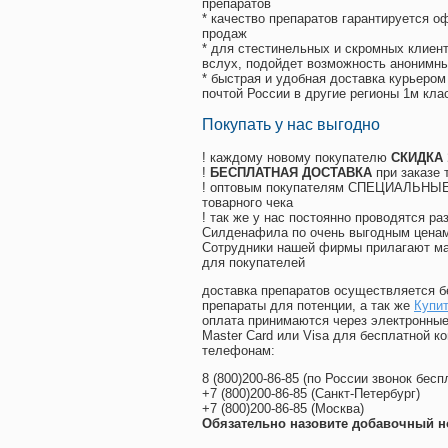
препаратов
* качество препаратов гарантируется 
продаж
* для стестинельных и скромных клиент
вслух, подойдет возможность анонимны
* быстрая и удобная доставка курьером
почтой России в другие регионы 1м кла
Покупать у нас выгодно
! каждому новому покупателю
СКИДКА
!
БЕСПЛАТНАЯ ДОСТАВКА
при заказе 
! оптовым покупателям СПЕЦИАЛЬНЫЕ 
товарного чека
! так же у нас постоянно проводятся 
Силденафила по очень выгодным ценам
Cотрудники нашей фирмы прилагают ма
для покупателей
доставка препаратов осуществляется б
препараты для потенции, а так же
Купит
оплата принимаются через электронные
Master Card или Visa для бесплатной 
телефонам:
8
(800
)200-86-85
(
по России звонок бесп
+7
(800
)200-86-85
(
Санкт-Петербург)
+7
(800
)200-86-85
(
Москва)
Обязательно назовите добавочный н