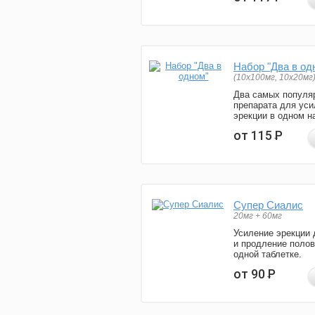
Набор "Два в од
(10x100мг, 10x20мг
Два самых популя
препарата для уси
эрекции в одном н
от 115
Р
Супер Сиалис
20мг + 60мг
Усиление эрекции 
и продление полов
одной таблетке.
от 90
Р