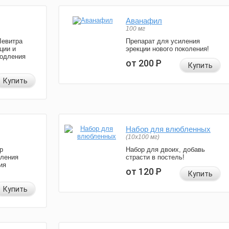
Аванафил
100 мг
Левитра
Препарат для усиления
ции и
эрекции нового поколения!
родления
от 200
Р
Купить
Купить
Набор для влюбленных
(10х100 мг)
р
Набор для двоих, добавь
иления
страсти в постель!
ия
от 120
Р
Купить
Купить