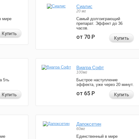
Сиалис
20 мг
в мире
Самый долгоиграющий
препарат. Эффект до 36
часов.
Купить
от 70
Р
Купить
Виагра Софт
100мг
а 5ть
Быстрое наступление
эффекта, уже через 20 минут.
от 65
Р
Купить
Купить
Дапоксетин
60мг
ние
Единственный в мире