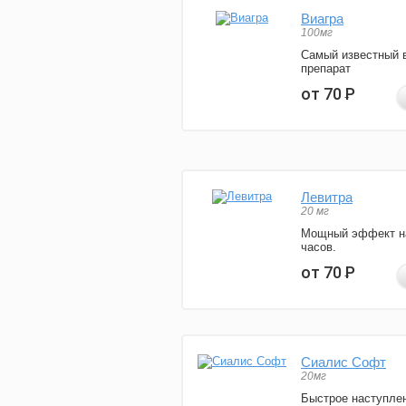
Виагра
100мг
Самый известный 
препарат
от 70
Р
Левитра
20 мг
Мощный эффект н
часов.
от 70
Р
Сиалис Софт
20мг
Быстрое наступле