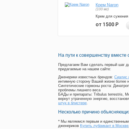
Крем Naron
(100 мг)
Крем для сужения
от 1500
Р
На пути к совершенству вместе 
Предлагаем Вам сделать первый шаг дл
придагаемые на нашем сайте:
Дженерики известных брендов:
Сиалис 
интимную сторону Вашей жизни более 
Синтетические гормоны роста
: Динатро
проблемы лишнего веса
БАДы и препараты:
Tribulus terrestris
вернут утраченную энергию, восстановя
штук в блистере
.
Несколько причино объясняющих
* Мы являемся первым и единственным 
дженериков
Купить лубрикант в Москве