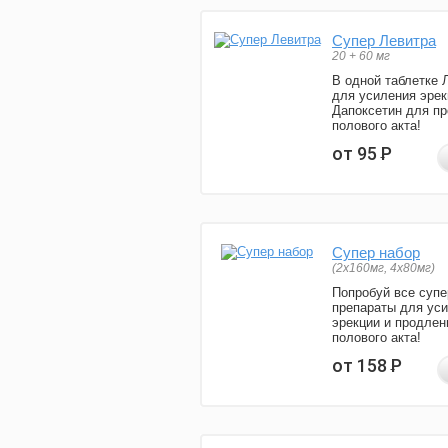
Супер Левитра
20 + 60 мг
В одной таблетке 
для усиления эрек
Дапоксетин для п
полового акта!
от 95
Р
Супер набор
(2х160мг, 4х80мг)
Попробуй все супе
препараты для ус
эрекции и продлен
полового акта!
от 158
Р