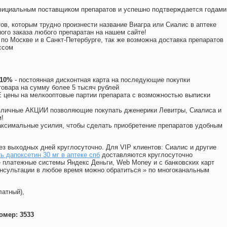
официальным поставщиком препаратов и успешно подтверждается годами
ов, которым трудно произнести название Виагра или Сиалис в аптеке
ого заказа любого препаратан на нашем сайте!
 по Москве и в Санкт-Петербурге, так же возможна доставка препаратов
ссом
 10%
- постоянная дисконтная карта на последующие покупки
товара на сумму более 5 тысяч рублей
цены на мелкооптовые партии препарата с возможностью выписки
различные АКЦИИ позволяющие покупать дженерики Левитры, Сиалиса и
!
ксимальные усилия, чтобы сделать приобретение препаратов удобным
ез выходных дней круглосуточно. Для VIP клиентов: Сиалис и другие
ь дапоксетин 30 мг в аптеке спб
доставляются круглосуточно
 платежные системы Яндекс Деньги, Web Money и с банковских карт
консультации в любое время можно обратиться
»
по многоканальным
латный),
омер: 3533