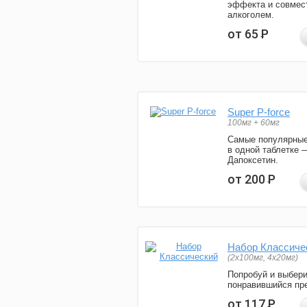
эффекта и совмес
алкоголем.
от 65
Р
Super P-force
100мг + 60мг
Самые популярные
в одной таблетке 
Дапоксетин.
от 200
Р
Набор Классиче
(2x100мг, 4x20мг)
Попробуй и выбер
понравившийся пре
от 117
Р