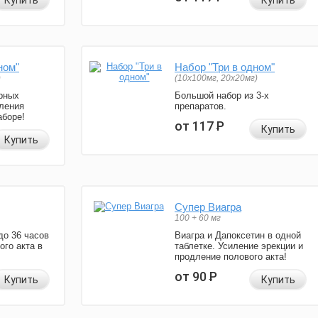
Купить
Купить
ном"
Набор "Три в одном"
)
(10x100мг, 20x20мг)
рных
Большой набор из 3-х
ления
препаратов.
аборе!
от 117
Р
Купить
Купить
Супер Виагра
100 + 60 мг
до 36 часов
Виагра и Дапоксетин в одной
ого акта в
таблетке. Усиление эрекции и
продление полового акта!
от 90
Р
Купить
Купить