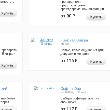
тимость с
препарат для
предотвращения
преждевременной эякуляции.
Купить
от 90
Р
Купить
Женская Виагра
100мг
 препараты
Новые, яркие ощущения для
— Виагра и
девушек и женщин.
от 116
Р
Купить
Купить
ский
Софт набор
(3x100мг, 3x20мг)
и наиболее
Выбери софт-препарат на
парат.
свой вкус!
от 117
Р