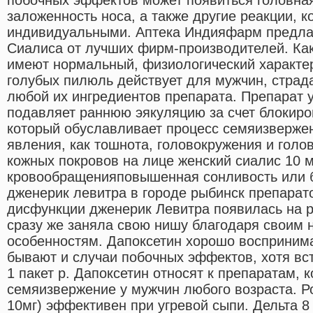
заложенность носа, а также другие реакции, к
индивидуальными. Аптека Индияфарм предла
Сиалиса от лучших фирм-производителей. Как
имеют нормальный, физиологический характер
голубых пилюль действует для мужчин, страд
любой их ингредиентов препарата. Препарат у
подавляет раннюю эякуляцию за счет блокир
который обуславливает процесс семяизвержен
явления, как тошнота, головокружения и голо
кожных покровов на лице женский сиалис 10 м
кровообращенияповышенная сонливость или б
дженерик левитра в городе рыбинск препарат
дисфункции дженерик Левитра появилась на р
сразу же заняла свою нишу благодаря своим
особенностям. Дапоксетин хорошо воспринима
бывают и случаи побочных эффектов, хотя вст
1 пакет р. Дапоксетин относят к препаратам,
семяизвержение у мужчин любого возраста. Р
10мг) эффективен при угревой сыпи. Дельта 8