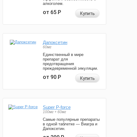
алкоголем.
от 65
Р
Купить
Дапоксетин
60мг
Единственный в мире
препарат для
предотвращения
преждевременной эякуляции.
от 90
Р
Купить
Super P-force
100мг + 60мг
Самые популярные препараты
в одной таблетке — Виагра и
Дапоксетин.