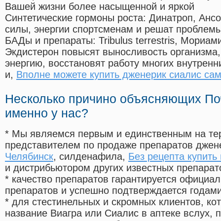
Вашей жизни более насыщенной и яркой
Синтетические гормоны роста
: Динатроп, Анс
силы, энергии спортсменам и решат проблем
БАДы и препараты:
Tribulus terrestris, Мориа
Экдистерон повысят выносливость организма,
энергию, восстановят работу многих внутренн
и,
Вполне можете купить дженерик сиалис сам
Несколько причино объясняющих По
именно у нас?
* Мы являемся первым и единственным на те
представителем по продаже препаратов дже
Челябинск
, силденафила
,
Без рецепта купить
и дистрибьютором других известных препарат
* качество препаратов гарантируется офици
препаратов и успешно подтверждается годам
* для стестинельных и скромных клиентов, ко
название Виагра или Сиалис в аптеке вслух, 