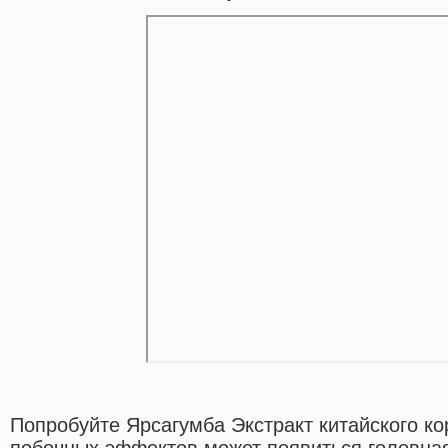
Попробуйте Ярсагумба Экстракт китайского ко
побочных эффектов может появиться головная