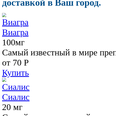
доставкой в Ваш город.
Виагра
100мг
Самый известный в мире пре
от 70
Р
Купить
Сиалис
20 мг