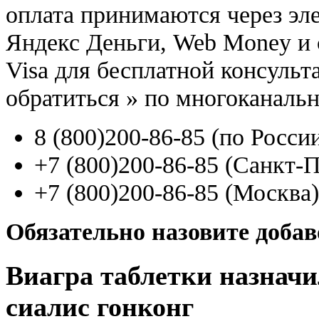
оплата принимаются через э
Яндекс Деньги, Web Money и с
Visa для бесплатной консуль
обратиться
»
по многоканаль
8
(800
)200-86-85
(
по Росси
+7
(800
)200-86-85
(
Санкт-П
+7
(800
)200-86-85
(
Москва)
Обязательно назовите доба
Виагра таблетки назнач
сиалис гонконг