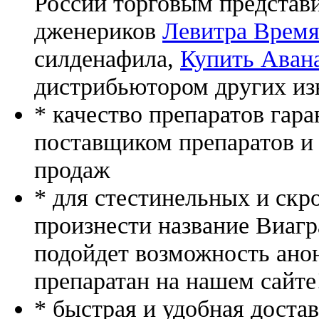
России торговым представ
дженериков
Левитра Время
силденафила
,
Купить Аван
дистрибьютором других из
* качество препаратов гар
поставщиком препаратов и
продаж
* для стестинельных и скр
произнести название Виагр
подойдет возможность ано
препаратан на нашем сайте
* быстрая и удобная доста