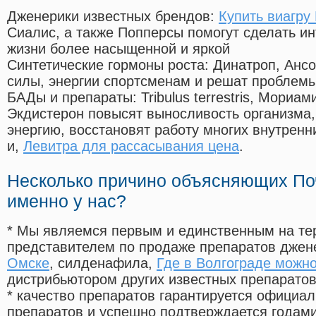
Дженерики известных брендов:
Купить виагру
Сиалис, а также Попперсы помогут сделать и
жизни более насыщенной и яркой
Синтетические гормоны роста
: Динатроп, Анс
силы, энергии спортсменам и решат проблем
БАДы и препараты:
Tribulus terrestris, Мориа
Экдистерон повысят выносливость организма,
энергию, восстановят работу многих внутренн
и,
Левитра для рассасывания цена
.
Несколько причино объясняющих По
именно у нас?
* Мы являемся первым и единственным на те
представителем по продаже препаратов дже
Омске
, силденафила
,
Где в Волгограде можно
дистрибьютором других известных препарато
* качество препаратов гарантируется офици
препаратов и успешно подтверждается годам