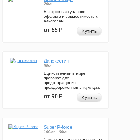
20мг
Быстрое наступление
эффекта и совместимость с
алкоголем.
от 65
Р
Купить
Дапоксетин
60мг
Единственный в мире
препарат для
предотвращения
преждевременной эякуляции.
от 90
Р
Купить
Super P-force
100мг + 60мг
Самые популярные препараты