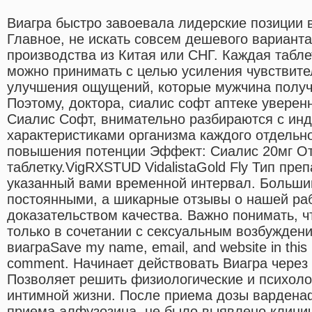
Виагра быстро завоевала лидерские позиции 
Главное, не искать совсем дешевого вариант
производства из Китая или СНГ. Каждая табл
можно принимать с целью усиления чувствите
улучшения ощущений, которые мужчина получ
Поэтому, доктора, сиалис софт аптеке увере
Сиалис Софт, внимательно разбираются с ин
характеристиками организма каждого отдельн
повышения потенции Эффект: Сиалис 20мг От 
таблетку.VigRXSTUD VidalistaGold Fly Тип пре
указанный вами временной интервал. Больши
постоянными, а шикарные отзывы о нашей ра
доказательством качества. Важно понимать, ч
только в сочетании с сексуальным возбуждени
виаграSave my name, email, and website in this b
comment. Начинает действовать Виагра через
Позволяет решить физиологические и психол
интимной жизни. После приема дозы варденаф
приема алфузозина, не было выявлено клинич