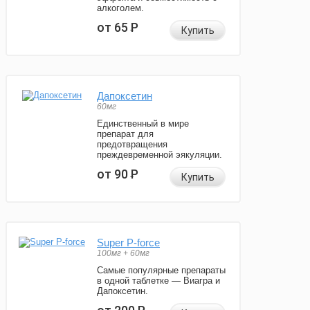
алкоголем.
от 65
Р
Купить
Дапоксетин
60мг
Единственный в мире
препарат для
предотвращения
преждевременной эякуляции.
от 90
Р
Купить
Super P-force
100мг + 60мг
Самые популярные препараты
в одной таблетке — Виагра и
Дапоксетин.