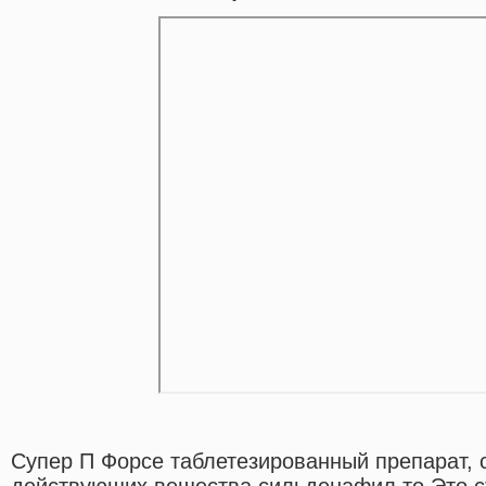
Супер П Форсе таблетезированный препарат,
действующих вещества сильденафил то Это с