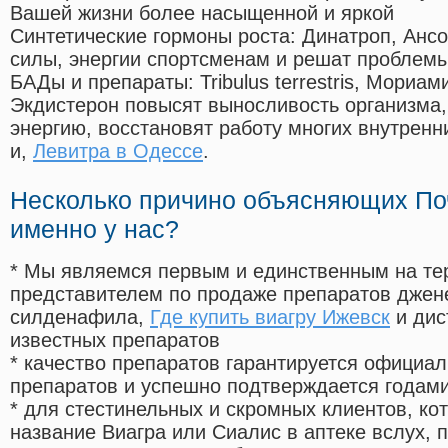
Вашей жизни более насыщенной и яркой
Синтетические гормоны роста
: Динатроп, Анс
силы, энергии спортсменам и решат проблем
БАДы и препараты:
Tribulus terrestris, Мориа
Экдистерон повысят выносливость организма,
энергию, восстановят работу многих внутренн
и,
Левитра в Одессе
.
Несколько причино объясняющих По
именно у нас?
* Мы являемся первым и единственным на те
представителем по продаже препаратов дже
силденафила
,
Где купить виагру Ижевск
и дис
известных препаратов
* качество препаратов гарантируется офици
препаратов и успешно подтверждается годам
* для стестинельных и скромных клиентов, ко
название Виагра или Сиалис в аптеке вслух, 