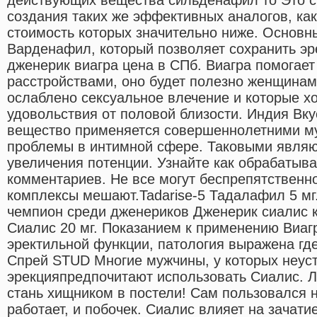
создания таких же эффективных аналогов, как
стоимость которых значительно ниже. Основ
Варденафил, который позволяет сохранить э
дженерик виагра цена в СПб. Виагра помогае
расстройствами, оно будет полезно женщинам 
ослаблено сексуальное влечение и которые х
удовольствия от половой близости. Индия Вк
вещество применяется совершеннолетними 
проблемы в интимной сфере. Таковыми являю
увеличения потенции. Узнайте как обрабатыв
комментариев. Не все могут беспрепятственно
комплексы мешают.Tadarise-5 Тадалафил 5 мг
чемпион среди дженериков Дженерик сиалис 
Сиалис 20 мг. Показанием к применению Виаг
эректильной функции, патология выражена где
Спрей STUD Многие мужчины, у которых неус
эрекцияпредпочитают использовать Сиалис. Ле
стань хищником в постели! Сам пользовался н
работает, и побочек. Сиалис влияет на зачати