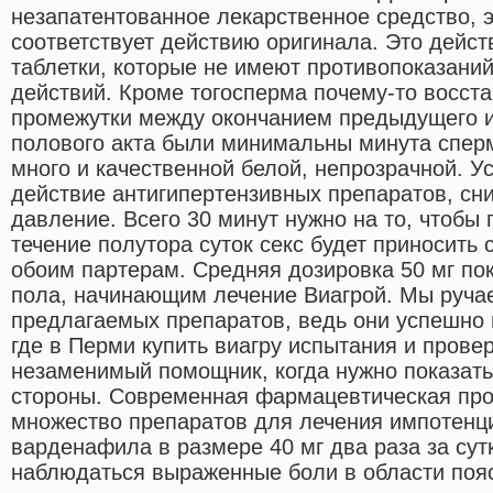
незапатентованное лекарственное средство, 
соответствует действию оригинала. Это дейс
таблетки, которые не имеют противопоказани
действий. Кроме тогосперма почему-то восст
промежутки между окончанием предыдущего 
полового акта были минимальны минута спермы
много и качественной белой, непрозрачной. У
действие антигипертензивных препаратов, с
давление. Всего 30 минут нужно на то, чтобы 
течение полутора суток секс будет приносить
обоим партерам. Средняя дозировка 50 мг по
пола, начинающим лечение Виагрой. Мы ручае
предлагаемых препаратов, ведь они успешно
где в Перми купить виагру испытания и прове
незаменимый помощник, когда нужно показать
стороны. Современная фармацевтическая пр
множество препаратов для лечения импотенци
варденафила в размере 40 мг два раза за сутк
наблюдаться выраженные боли в области поя