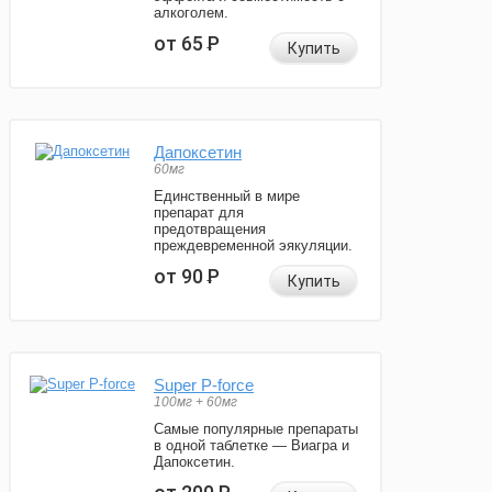
алкоголем.
от 65
Р
Купить
Дапоксетин
60мг
Единственный в мире
препарат для
предотвращения
преждевременной эякуляции.
от 90
Р
Купить
Super P-force
100мг + 60мг
Самые популярные препараты
в одной таблетке — Виагра и
Дапоксетин.