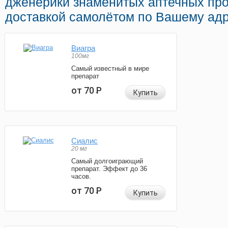
дженерики знаменитых аптечных про
доставкой самолётом по Вашему адр
Виагра
100мг
Самый известный в мире
препарат
от 70
Р
Купить
Сиалис
20 мг
Самый долгоиграющий
препарат. Эффект до 36
часов.
от 70
Р
Купить