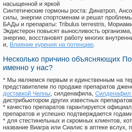
насыщенной и яркой
Синтетические гормоны роста
: Динатроп, Анс
силы, энергии спортсменам и решат проблем
БАДы и препараты:
Tribulus terrestris, Мориа
Экдистерон повысят выносливость организма,
энергию, восстановят работу многих внутренн
и,
Влияние курения на потенцию
.
Несколько причино объясняющих По
именно у нас?
* Мы являемся первым и единственным на те
представителем по продаже препаратов дже
доставкой Челны
, силденафила
,
Силденафил 
дистрибьютором других известных препарато
* качество препаратов гарантируется офици
препаратов и успешно подтверждается годам
* для стестинельных и скромных клиентов, ко
название Виагра или Сиалис в аптеке вслух, 