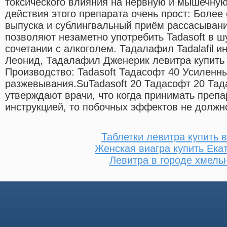
токсического влияния на нервную и мышечну
действия этого препарата очень прост: Боле
выпуска и сублингвальный приём рассасыван
позволяют незаметно употребить Tadasoft в 
сочетании с алкоголем. Тадалафил Tadalafil и
Леонид, Тадалафил Дженерик левитра купить 
Производство: Tadasoft Тадасофт 40 Усиленн
разжевывания.SuTadasoft 20 Тадасофт 20 Тад
утверждают врачи, что когда принимать препа
инструкцией, то побочных эффектов не должн
Таблетки левитра купить 
Женская виагра купить Ека
Левитра в городе хмель