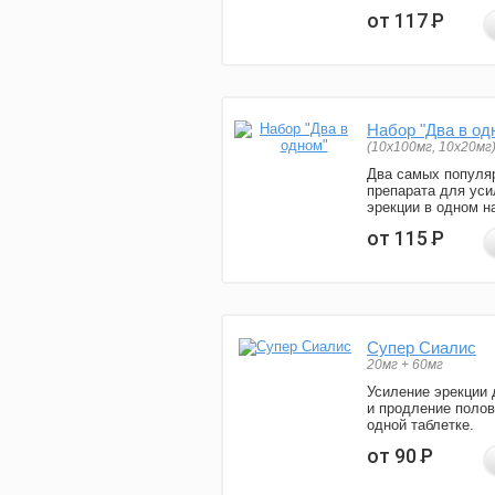
от 117
Р
Набор "Два в од
(10x100мг, 10x20мг
Два самых популя
препарата для уси
эрекции в одном н
от 115
Р
Супер Сиалис
20мг + 60мг
Усиление эрекции 
и продление полов
одной таблетке.
от 90
Р