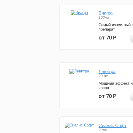
Виагра
100мг
Самый известный 
препарат
от 70
Р
Левитра
20 мг
Мощный эффект н
часов.
от 70
Р
Сиалис Софт
20мг