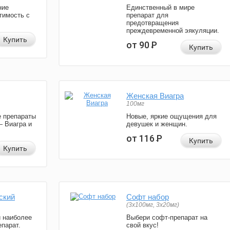
ние
Единственный в мире
тимость с
препарат для
предотвращения
преждевременной эякуляции.
Купить
от 90
Р
Купить
Женская Виагра
100мг
 препараты
Новые, яркие ощущения для
— Виагра и
девушек и женщин.
от 116
Р
Купить
Купить
ский
Софт набор
(3x100мг, 3x20мг)
и наиболее
Выбери софт-препарат на
парат.
свой вкус!