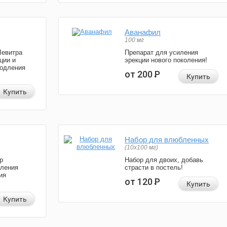
Аванафил
100 мг
Левитра
Препарат для усиления
ции и
эрекции нового поколения!
родления
от 200
Р
Купить
Купить
Набор для влюбленных
(10х100 мг)
р
Набор для двоих, добавь
иления
страсти в постель!
ия
от 120
Р
Купить
Купить