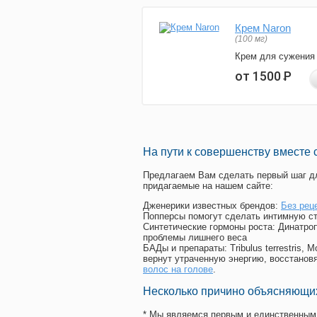
Крем Naron
(100 мг)
Крем для сужения
от 1500
Р
На пути к совершенству вместе 
Предлагаем Вам сделать первый шаг дл
придагаемые на нашем сайте:
Дженерики известных брендов:
Без рец
Попперсы помогут сделать интимную с
Синтетические гормоны роста
: Динатро
проблемы лишнего веса
БАДы и препараты:
Tribulus terrestris
вернут утраченную энергию, восстановя
волос на голове
.
Несколько причино объясняющих
* Мы являемся первым и единственным 