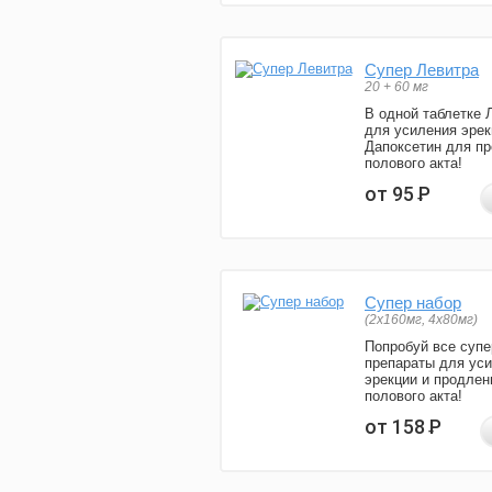
Супер Левитра
20 + 60 мг
В одной таблетке 
для усиления эрек
Дапоксетин для п
полового акта!
от 95
Р
Супер набор
(2х160мг, 4х80мг)
Попробуй все супе
препараты для ус
эрекции и продлен
полового акта!
от 158
Р