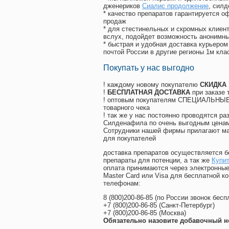
дженериков
Сиалис продолжение
, сил
* качество препаратов гарантируется 
продаж
* для стестинельных и скромных клиент
вслух, подойдет возможность анонимны
* быстрая и удобная доставка курьером
почтой России в другие регионы 1м кла
Покупать у нас выгодно
! каждому новому покупателю
СКИДКА
!
БЕСПЛАТНАЯ ДОСТАВКА
при заказе 
! оптовым покупателям СПЕЦИАЛЬНЫЕ 
товарного чека
! так же у нас постоянно проводятся 
Силденафила по очень выгодным ценам
Cотрудники нашей фирмы прилагают ма
для покупателей
доставка препаратов осуществляется б
препараты для потенции, а так же
Купи
оплата принимаются через электронные
Master Card или Visa для бесплатной 
телефонам:
8
(800
)200-86-85
(
по России звонок бесп
+7
(800
)200-86-85
(
Санкт-Петербург)
+7
(800
)200-86-85
(
Москва)
Обязательно назовите добавочный н