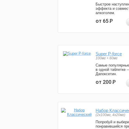
Быстрое наступле
эффекта и совмес
алкоголем.
от 65
Р
Super P-force
100мг + 60мг
Самые популярные
в одной таблетке 
Дапоксетин.
от 200
Р
Набор Классиче
(2x100мг, 4x20мг)
Попробуй и выбер
понравившийся пре