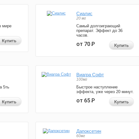
Сиалис
20 мг
в мире
Самый долгоиграющий
препарат. Эффект до 36
часов.
Купить
от 70
Р
Купить
Виагра Софт
100мг
а 5ть
Быстрое наступление
эффекта, уже через 20 минут.
от 65
Р
Купить
Купить
Дапоксетин
60мг