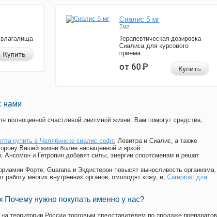
Сиалис 5 мг
5мг
 влагалища
Терапевтическая дозировка
Сиалиса для курсового
приема
Купить
от 60
Р
Купить
с нами
я полноценной счастливой инитмной жизни. Вам помогут средства,
епта купить в Челябинске сиалис софт
, Левитра и Сиалис, а также
торону Вашей жизни более насыщенной и яркой
п, Ансомон и Гетропин добавят силы, энергии спортсменам и решат
, Мориамин Форте, Guarana и Экдистерон повысят выносливость организма,
т работу многих внутренних органов, омолодят кожу, и,
Careprost для
 Почему нужно покупать именно у нас?
на территории России торговым представителем по продаже препаратов