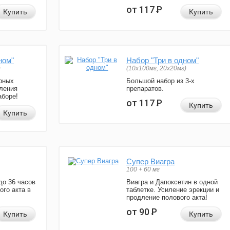
от 117
Р
Купить
Купить
ном"
Набор "Три в одном"
)
(10x100мг, 20x20мг)
рных
Большой набор из 3-х
ления
препаратов.
аборе!
от 117
Р
Купить
Купить
Супер Виагра
100 + 60 мг
до 36 часов
Виагра и Дапоксетин в одной
ого акта в
таблетке. Усиление эрекции и
продление полового акта!
от 90
Р
Купить
Купить