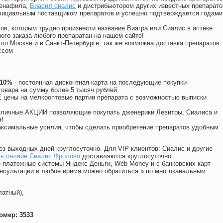
денафила
,
Виасил сиалис
и дистрибьютором других известных препарато
официальным поставщиком препаратов и успешно подтверждается годами
ов, которым трудно произнести название Виагра или Сиалис в аптеке
ого заказа любого препаратан на нашем сайте!
 по Москве и в Санкт-Петербурге, так же возможна доставка препаратов
ссом
 10%
- постоянная дисконтная карта на последующие покупки
товара на сумму более 5 тысяч рублей
цены на мелкооптовые партии препарата с возможностью выписки
различные АКЦИИ позволяющие покупать дженерики Левитры, Сиалиса и
!
ксимальные усилия, чтобы сделать приобретение препаратов удобным
ез выходных дней круглосуточно. Для VIP клиентов: Сиалис и другие
ть онлайн Сиалис Фролово
доставляются круглосуточно
 платежные системы Яндекс Деньги, Web Money и с банковских карт
консультации в любое время можно обратиться
»
по многоканальным
латный),
омер: 3533