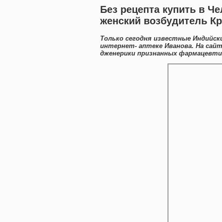
Без рецепта купить в Ч
женский возбудитель К
Только сегодня известные Индийск
интернет- аптеке Иванова. На сай
дженерики признанных фармацевтич