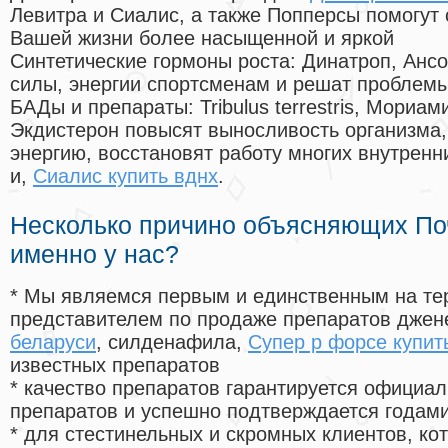
Левитра и Сиалис, а также Попперсы помогут
Вашей жизни более насыщенной и яркой
Синтетические гормоны роста
: Динатроп, Анс
силы, энергии спортсменам и решат проблем
БАДы и препараты:
Tribulus terrestris, Мориа
Экдистерон повысят выносливость организма,
энергию, восстановят работу многих внутренн
и,
Сиалис купить вднх
.
Несколько причино объясняющих По
именно у нас?
* Мы являемся первым и единственным на те
представителем по продаже препаратов дже
беларуси
, силденафила
,
Супер р форсе купит
известных препаратов
* качество препаратов гарантируется офици
препаратов и успешно подтверждается годам
* для стестинельных и скромных клиентов, ко