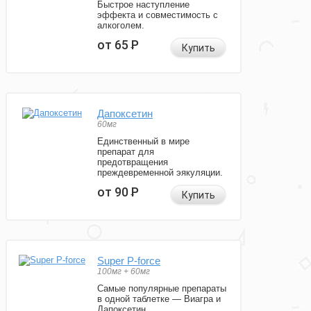
Быстрое наступление
эффекта и совместимость с
алкоголем.
от 65
Р
Купить
Дапоксетин
60мг
Единственный в мире
препарат для
предотвращения
преждевременной эякуляции.
от 90
Р
Купить
Super P-force
100мг + 60мг
Самые популярные препараты
в одной таблетке — Виагра и
Дапоксетин.