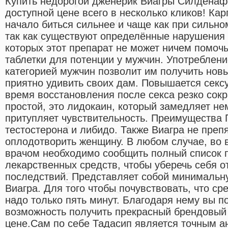
Купить недорогой дженерик Виагры Силденаф
доступной цене всего в несколько кликов! Ка
начало биться сильнее и чаще как при сильно
так как существуют определённые нарушения 
которых этот препарат не может ничем помоч
таблетки для потенции у мужчин. Употреблени
категорией мужчин позволит им получить нов
приятно удивить своих дам. Повышается секс
время восстановления после секса резко сокр
простой, это лидокаин, который замедляет не
притупляет чувствительность. Преимущества
тестостерона и либидо. Также Виагра не преп
оплодотворить женщину. В любом случае, во 
врачом необходимо сообщить полный список
лекарственных средств, чтобы уберечь себя 
последствий. Представляет собой минимальн
Виагра. Для того чтобы почувствовать, что ср
надо только пять минут. Благодаря нему вы п
возможность получить прекрасный брендовый
цене.Сам по себе Тадасип является точным а