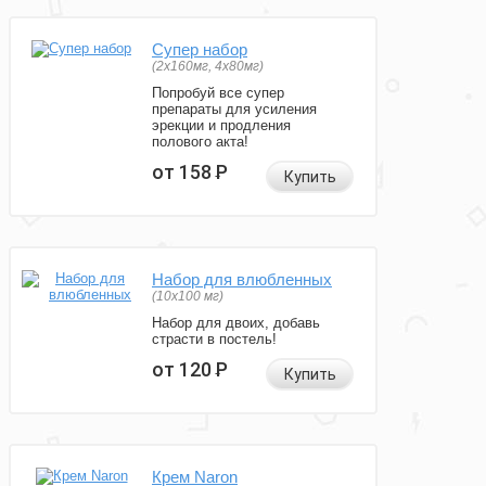
Супер набор
(2х160мг, 4х80мг)
Попробуй все супер
препараты для усиления
эрекции и продления
полового акта!
от 158
Р
Купить
Набор для влюбленных
(10х100 мг)
Набор для двоих, добавь
страсти в постель!
от 120
Р
Купить
Крем Naron