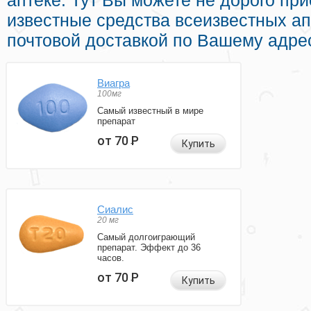
аптеке. Тут Вы можете не дорого при
известные средства всеизвестных а
почтовой доставкой по Вашему адрес
Виагра
100мг
Самый известный в мире
препарат
от 70
Р
Купить
Сиалис
20 мг
Самый долгоиграющий
препарат. Эффект до 36
часов.
от 70
Р
Купить