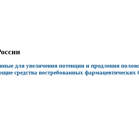
России
ные для увеличения потенции и продления полово
ющие средства востребованных фармацевтических б