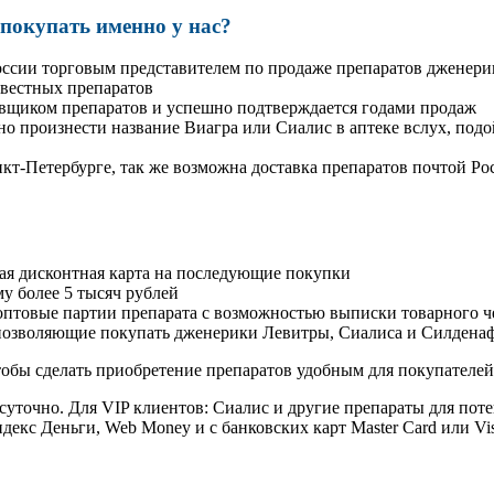
окупать именно у нас?
оссии торговым представителем по продаже препаратов дженер
вестных препаратов
авщиком препаратов и успешно подтверждается годами продаж
но произнести название Виагра или Сиалис в аптеке вслух, под
нкт-Петербурге, так же возможна доставка препаратов почтой Ро
ая дисконтная карта на последующие покупки
му более 5 тысяч рублей
овые партии препарата с возможностью выписки товарного ч
 позволяющие покупать дженерики Левитры, Сиалиса и Силдена
обы сделать приобретение препаратов удобным для покупателей
суточно. Для VIP клиентов: Сиалис и другие препараты для поте
екс Деньги, Web Money и с банковских карт Master Card или Vi