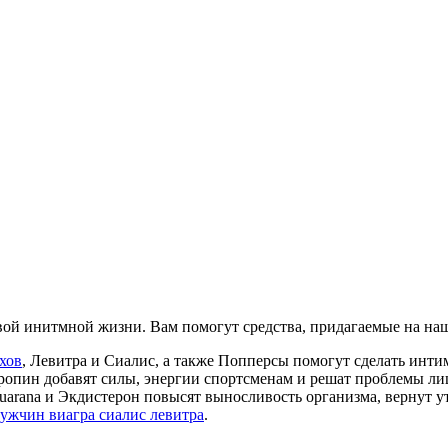
ой инитмной жизни. Вам помогут средства, придагаемые на наш
хов
, Левитра и Сиалис, а также Попперсы помогут сделать ин
ропин добавят силы, энергии спортсменам и решат проблемы ли
, Guarana и Экдистерон повысят выносливость организма, вернут
ужчин виагра сиалис левитра
.