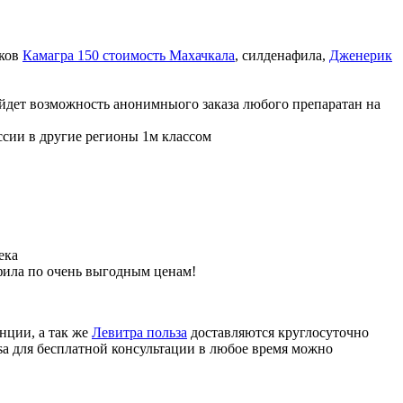
иков
Камагра 150 стоимость Махачкала
, силденафила
,
Дженерик
ойдет возможность анонимныого заказа любого препаратан на
ссии в другие регионы 1м классом
ека
фила по очень выгодным ценам!
нции, а так же
Левитра польза
доставляются круглосуточно
sa для бесплатной консультации в любое время можно