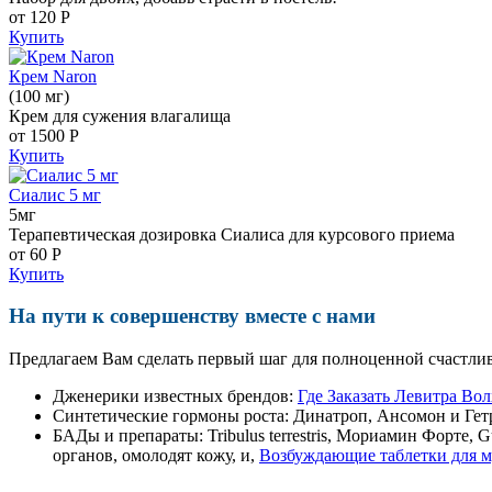
от 120
Р
Купить
Крем Naron
(100 мг)
Крем для сужения влагалища
от 1500
Р
Купить
Сиалис 5 мг
5мг
Терапевтическая дозировка Сиалиса для курсового приема
от 60
Р
Купить
На пути к совершенству вместе с нами
Предлагаем Вам сделать первый шаг для полноценной счастлив
Дженерики известных брендов:
Где Заказать Левитра Вол
Синтетические гормоны роста
: Динатроп, Ансомон и Гет
БАДы и препараты:
Tribulus terrestris, Мориамин Форте
органов, омолодят кожу, и,
Возбуждающие таблетки для м