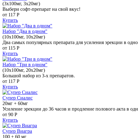
(3x100мг, 3x20мг)
Выбери софт-препарат на свой вкус!
от 117
Р
Купить
Набор "Два в одном"
(10x100мг, 10x20мг)
Два самых популярных препарата для усиления эрекции в одно
от 115
Р
Купить
Набор "Три в одном"
(10x100мг, 20x20мг)
Большой набор из 3-х препаратов.
от 117
Р
Купить
Супер Сиалис
20мг + 60мг
Усиление эрекции до 36 часов и продление полового акта в одн
от 90
Р
Купить
Супер Виагра
100 + 60 мг