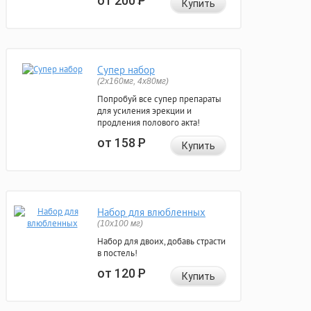
от 200
Р
Купить
Супер набор
(2х160мг, 4х80мг)
Попробуй все супер препараты
для усиления эрекции и
продления полового акта!
от 158
Р
Купить
Набор для влюбленных
(10х100 мг)
Набор для двоих, добавь страсти
в постель!
от 120
Р
Купить