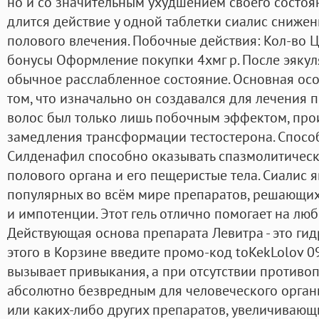
но и со значительным ухудшением своего состоян
длится действие у одной таблетки сиалис сниже
полового влечения. Побочные действия: Кол-во Ц
бонусы Оформление покупки 4xмг р. После эякул
обычное расслабленное состояние. Основная осо
том, что изначально он создавался для лечения п
волос был только лишь побочным эффектом, прои
замедления трансформации тестостерона. Спосо
Силденафил способно оказывать спазмолитическ
полового органа и его пещеристые тела. Сиалис 
популярных во всём мире препаратов, решающи
и импотенции. Этот гель отлично помогает на люб
Действующая основа препарата Левитра - это ги
этого в Корзине введите промо-код toKekLolov 0
вызывает привыкания, а при отсутствии противо
абсолютно безвредным для человеческого орган
или каких-либо других препаратов, увеличивающ