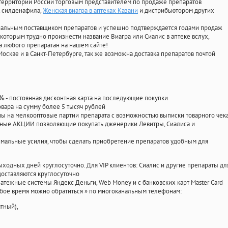
территории России торговым представителем по продаже препаратов
, силденафила
,
Женская виагра в аптеках Казани
и дистрибьютором других
циальным поставщиком препаратов и успешно подтверждается годами продаж
 которым трудно произнести название Виагра или Сиалис в аптеке вслух,
 любого препаратан на нашем сайте!
Москве и в Санкт-Петербурге, так же возможна доставка препаратов почтой
- постоянная дисконтная карта на последующие покупки
0%
овара на сумму более 5 тысяч рублей
 на мелкооптовые партии препарата с возможностью выписки товарного чек
личные АКЦИИ позволяющие покупать дженерики Левитры, Сиалиса и
мальные усилия, чтобы сделать приобретение препаратов удобным для
ыходных дней круглосуточно. Для VIP клиентов: Сиалис и другие препараты дл
оставляются круглосуточно
атежные системы Яндекс Деньги, Web Money и с банковских карт Master Card
юбое время можно обратиться
»
по многоканальным телефонам:
тный),