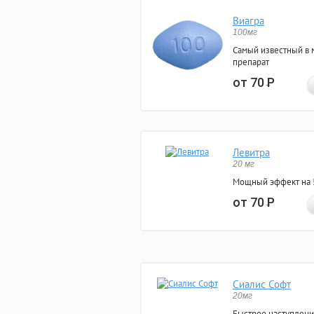
Виагра
100мг
Самый известный в 
препарат
от 70
Р
Левитра
20 мг
Мощный эффект на 5
от 70
Р
Сиалис Софт
20мг
Быстрое наступлени