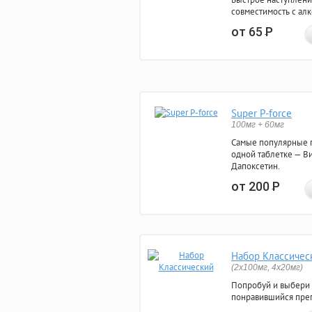
совместимость с ал
от 65
Р
Super P-force
100мг + 60мг
Самые популярные 
одной таблетке — Ви
Дапоксетин.
от 200
Р
Набор Классичес
(2x100мг, 4x20мг)
Попробуй и выбери
понравившийся преп