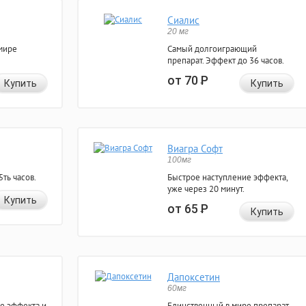
Сиалис
20 мг
мире
Самый долгоиграющий
препарат. Эффект до 36 часов.
от 70
Р
Купить
Купить
Виагра Софт
100мг
ть часов.
Быстрое наступление эффекта,
уже через 20 минут.
Купить
от 65
Р
Купить
Дапоксетин
60мг
е эффекта и
Единственный в мире препарат