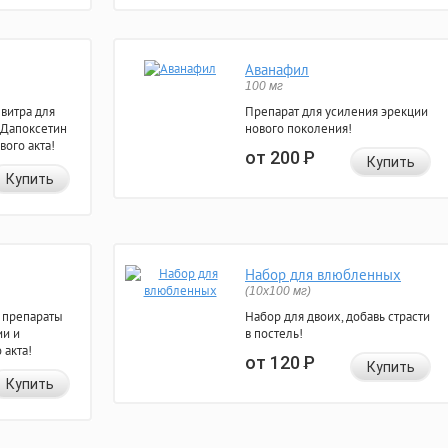
Аванафил
100 мг
евитра для
Препарат для усиления эрекции
 Дапоксетин
нового поколения!
вого акта!
от 200
Р
Купить
Купить
Набор для влюбленных
(10х100 мг)
 препараты
Набор для двоих, добавь страсти
ии и
в постель!
 акта!
от 120
Р
Купить
Купить