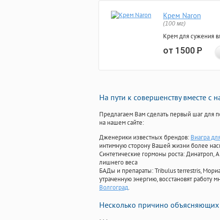
Крем Naron
(100 мг)
Крем для сужения в
от 1500
Р
На пути к совершенству вместе с 
Предлагаем Вам сделать первый шаг для п
на нашем сайте:
Дженерики известных брендов:
Виагра дл
интимную сторону Вашей жизни более на
Синтетические гормоны роста
: Динатроп, 
лишнего веса
БАДы и препараты:
Tribulus terrestris, М
утраченную энергию, восстановят работу мн
Волгоград
.
Несколько причино объясняющих 