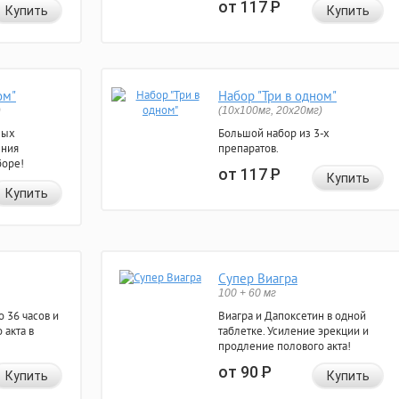
от 117
Р
Купить
Купить
ом"
Набор "Три в одном"
)
(10x100мг, 20x20мг)
ных
Большой набор из 3-х
ения
препаратов.
боре!
от 117
Р
Купить
Купить
Супер Виагра
100 + 60 мг
 36 часов и
Виагра и Дапоксетин в одной
 акта в
таблетке. Усиление эрекции и
продление полового акта!
от 90
Р
Купить
Купить