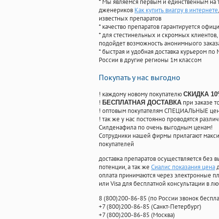
* Мы являемся первым и единственным на 
дженериков
Как купить виагру в интернете
известных препаратов
* качество препаратов гарантируется офи
* для стестинельных и скромных клиентов,
подойдет возможность анонимныого заказа
* быстрая и удобная доставка курьером по 
России в другие регионы 1м классом
Покупать у нас выгодно
! каждому новому покупателю
СКИДКА 1
!
при заказе т
БЕСПЛАТНАЯ ДОСТАВКА
! оптовым покупателям СПЕЦИАЛЬНЫЕ цены
! так же у нас постоянно проводятся раз
Силденафила по очень выгодным ценам!
Cотрудники нашей фирмы прилагают макси
покупателей
доставка препаратов осуществляется без в
потенции, а так же
Сиалис показания цена
д
оплата принимаются через электронные пл
или Visa для бесплатной консультации в л
8
(800
)200-86-85
(
по России звонок беспла
+7
(800
)200-86-85
(
Санкт-Петербург)
+7
(800
)200-86-85
(
Москва)