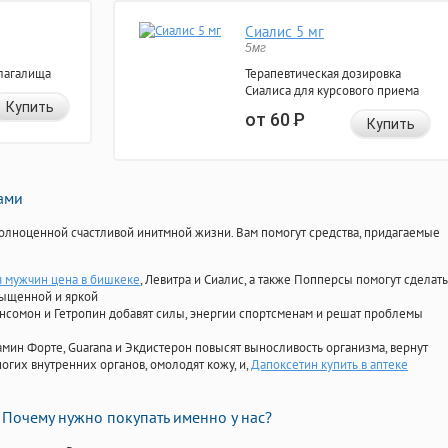
Сиалис 5 мг
5мг
лагалища
Терапевтическая дозировка
Сиалиса для курсового приема
Купить
от 60
Р
Купить
нами
олноценной счастливой инитмной жизни. Вам помогут средства, придагаемые
я мужчин цена в бишкеке
, Левитра и Сиалис, а также Попперсы помогут сделать
сыщенной и яркой
Ансомон и Гетропин добавят силы, энергии спортсменам и решат проблемы
ориамин Форте, Guarana и Экдистерон повысят выносливость организма, вернут
огих внутренних органов, омолодят кожу, и,
Дапоксетин купить в аптеке
Почему нужно покупать именно у нас?