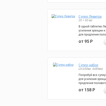
Супер Левитра
20 + 60 мг
В одной таблетке Л
усиления эрекции и
для продления поло
от 95
Р
Супер набор
(2х160мг, 4х80мг)
Попробуй все супер
для усиления эрекц
продления полового
от 158
Р