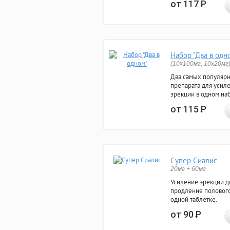
от 117
Р
Набор "Два в одн
(10x100мг, 10x20мг
Два самых популяр
препарата для усил
эрекции в одном на
от 115
Р
Супер Сиалис
20мг + 60мг
Усиление эрекции до
продление полового
одной таблетке.
от 90
Р