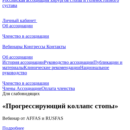
Российская ассоциация хирургов стопы и голеностопного
сустава
Личный кабинет
Об ассоциации
Членство в ассоциации
Вебинары
Конгрессы
Контакты
Об ассоциации
История ассоциации
Руководство ассоциации
Публикации и
материалы
Клинические рекомендации
Национальное
руководство
Членство в ассоциации
Члены Ассоциации
Оплата членства
Для слабовидящих
«Прогрессирующий коллапс стопы»
Вебинар от AFFAS и RUSFAS
Подробнее